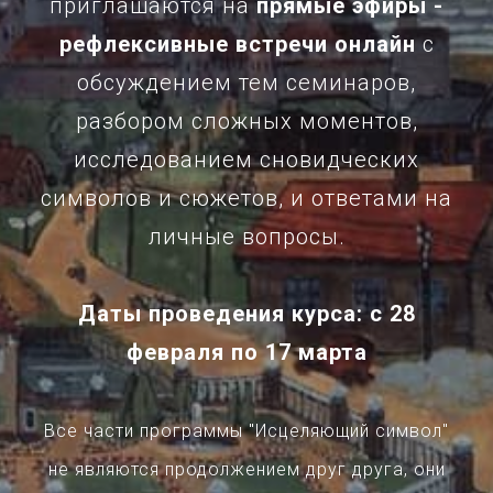
приглашаются на
прямые эфиры -
рефлексивные встречи онлайн
с
обсуждением тем семинаров,
разбором сложных моментов,
исследованием сновидческих
символов и сюжетов, и ответами на
личные вопросы.
Даты проведения курса: с 28
февраля по 17 марта
Все части программы "Исцеляющий символ"
не являются продолжением друг друга, они