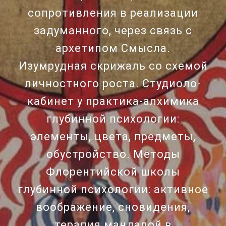
сопротивления в реализации
задуманного, через связь с
архетипом Смысла.
Изумрудная скрижаль со схемой
личностного роста. Студиоло-
кабинет у практика-алхимика
глубинной психологии:
элементы, цвета, предметы,
обустройство. Методы
Флорентийской школы
глубинной психологии: активное
воображение, сновидения,
терапия мандалой в