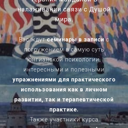
налаживании связи с Душой
мира.
Вас ждут
семинары в записи
с
погружением в самую суть
юнгианской психологии,
интересными и полезными
упражнениями для практического
использования как в личном
развитии, так и терапевтической
практике.
Также участники курса