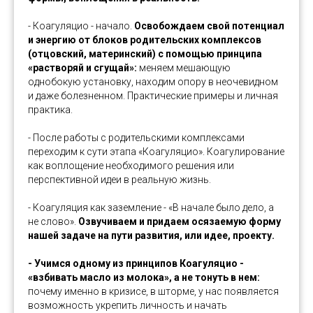
- Коагуляцио - начало.
Освобождаем свой потенциал
и энергию от блоков родительских комплексов
(отцовский, материнский) с помощью принципа
«растворяй и сгущай»:
меняем мешающую
однобокую установку, находим опору в неочевидном
и даже болезненном. Практические примеры и личная
практика.
- После работы с родительскими комплексами
переходим к сути этапа «Коагуляцио». Коагулирование
как воплощение необходимого решения или
перспективной идеи в реальную жизнь.
- Коагуляция как заземление - «В начале было дело, а
не слово».
Озвучиваем и придаем осязаемую форму
нашей задаче на пути развития, или идее, проекту.
- Учимся одному из принципов Коагуляцио -
«взбивать масло из молока», а не тонуть в нем:
почему именно в кризисе, в шторме, у нас появляется
возможность укрепить личность и начать