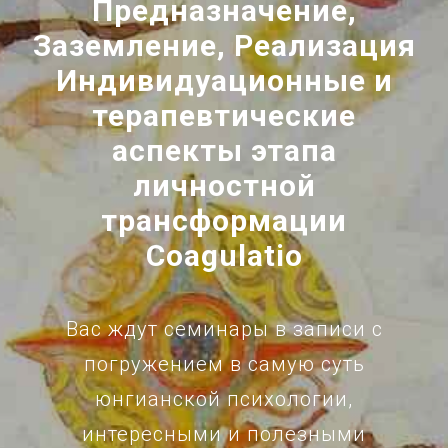
Предназначение,
Заземление, Реализация
Индивидуационные и
терапевтические
аспекты этапа
личностной
трансформации
Coagulatio
Вас ждут
семинары в записи
с
погружением в самую суть
юнгианской психологии,
интересными и полезными