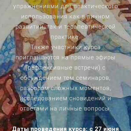
упражнениями для практического
использования как в личном
развитии, так и терапевтической
практике.
Также участники курса
приглашаются на
прямые эфиры
(рефлексивные встречи)
с
обсуждением тем семинаров,
разбором сложных моментов,
исследованием сновидений и
ответами на личные вопросы.
Даты проведения курса: с 27 июня