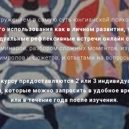
гружением в самую суть юнгианской псих
о использования как в личном развитии, т
дуальные
рефлексивные встречи онлайн с
еминаров, разбором сложных моментов, и
имволов и сюжетов, и ответами на вопрос
 курсу предоставляются 2 или 3 индивид
, которые можно запросить в удобное вре
или в течение года после изучения.