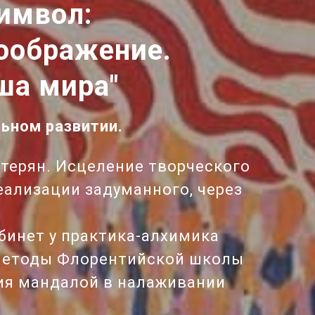
имвол:
оображение.
ша мира"
льном развитии.
отерян. Исцеление творческого
еализации задуманного, через
бинет у практика-алхимика
. Методы Флорентийской школы
пия мандалой в налаживании