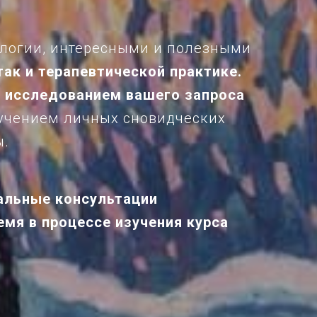
ологии, интересными и полезными
ак и терапевтической практике.
 исследованием вашего запроса
зучением личных сновидческих
ы.
уальные консультации
мя в процессе изучения курса