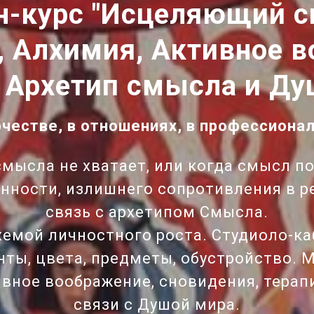
н-курс "Исцеляющий с
, Алхимия, Активное в
: Архетип смысла и Ду
рчестве, в отношениях, в профессиона
смысла не хватает, или когда смысл п
нности, излишнего сопротивления в р
связь с архетипом Смысла.
хемой личностного роста. Студиоло-ка
нты, цвета, предметы, обустройство
ивное воображение, сновидения, тера
связи с Душой мира.