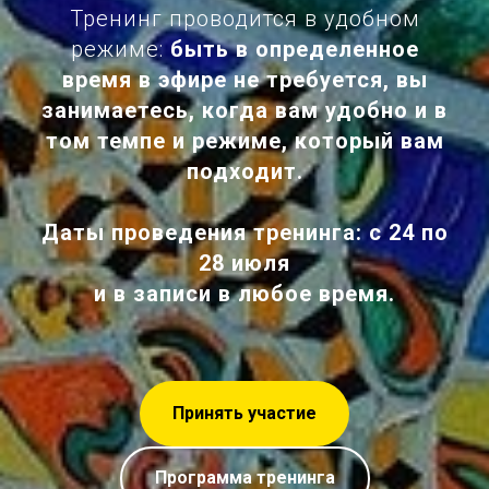
Тренинг проводится в удобном
режиме:
быть в определенное
время в эфире не требуется, вы
занимаетесь, когда вам удобно и в
том темпе и режиме, который вам
подходит.
Даты проведения тренинга: с 24 по
28 июля
и в записи в любое время.
Принять участие
Программа тренинга