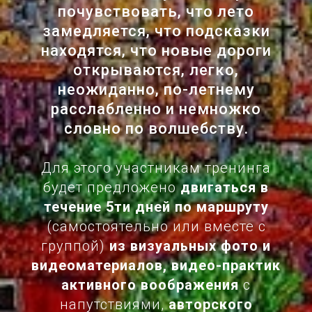
почувствовать, что лето
замедляется, что подсказки
находятся, что новые дороги
открываются, легко,
неожиданно, по-летнему
расслабленно и немножко
словно по волшебству.
Для этого участникам тренинга
будет предложено
двигаться в
течение 5ти дней по маршруту
(самостоятельно или вместе с
группой)
из визуальных фото и
видеоматериалов, видео-практик
активного воображения
с
напутствиями,
авторского