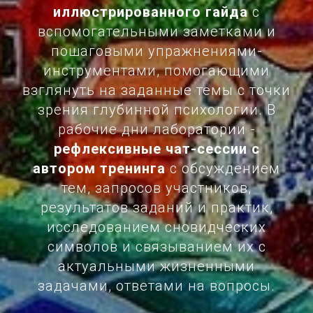
иллюстрированного гайда
с
вспомогательными заметками и
пошаговыми упражнениями-
инструментами, помогающими
взглянуть на заданные темы с точки
зрения глубинной психологии. В
рабочие дни лаборатории -
рефлексивные чат-сессии с
автором тренинга
с обсуждением
тем, запросов участников,
результатов заданий и практик,
исследованием сновидческих
символов и связыванием их с
актуальными жизненными
задачами, ответами на вопросы.